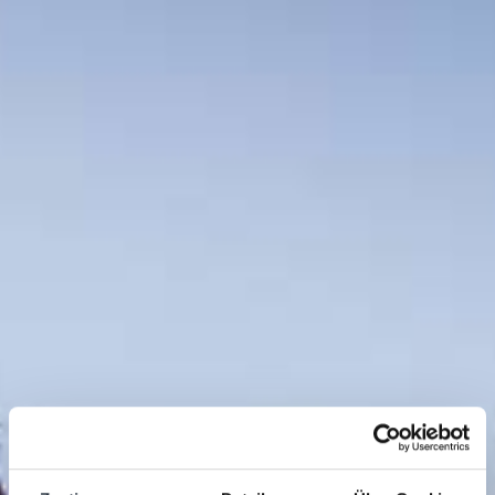
Small Group. Big Progress. Glide.
Morning Skills. Afternoon Miles.
Cold Dip. Warm Soul.
Pre-Xmas. Your Way.