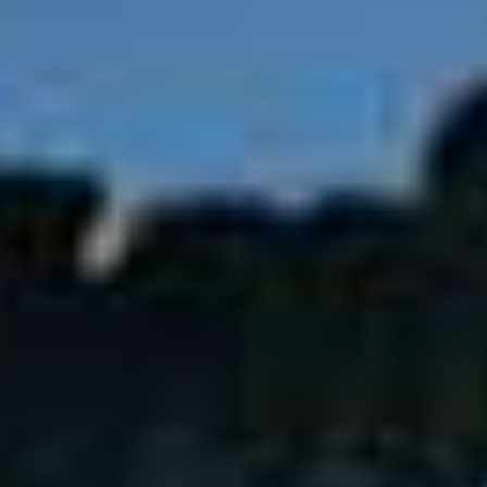
Small Group. Big Progress. Glide.
Morning Skills. Afternoon Miles.
Cold Dip. Warm Soul.
Pre-Xmas. Your Way.