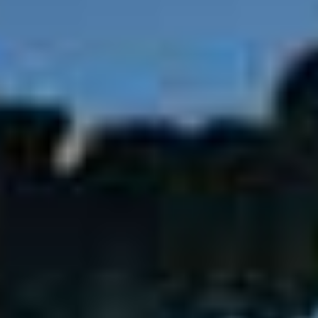
Small Group. Big Progress. Glide.
Morning Skills. Afternoon Miles.
Cold Dip. Warm Soul.
Pre-Xmas. Your Way.