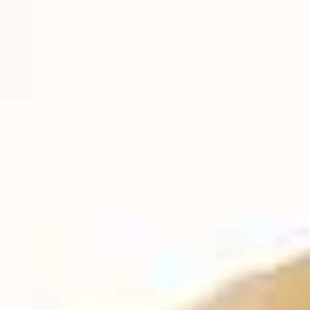
Small Group. Big Progress. Glide.
Morning Skills. Afternoon Miles.
Cold Dip. Warm Soul.
Pre-Xmas. Your Way.